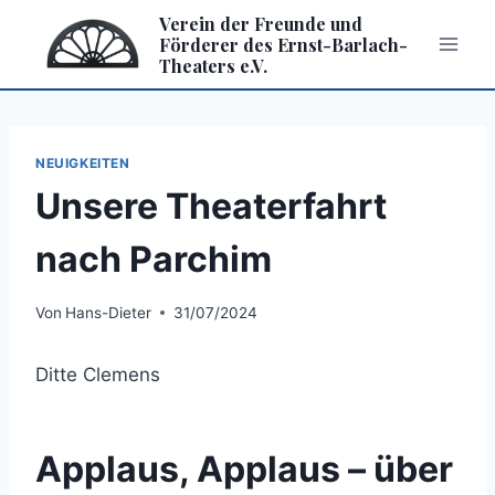
Zum
Verein der Freunde und
Inhalt
Förderer des Ernst-Barlach-
Theaters e.V.
springen
NEUIGKEITEN
Unsere Theaterfahrt
nach Parchim
Von
Hans-Dieter
31/07/2024
Ditte Clemens
Applaus, Applaus – über