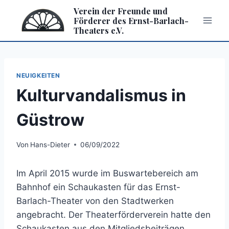
Zum
Verein der Freunde und
Inhalt
Förderer des Ernst-Barlach-
Theaters e.V.
springen
NEUIGKEITEN
Kulturvandalismus in
Güstrow
Von
Hans-Dieter
06/09/2022
Im April 2015 wurde im Buswartebereich am
Bahnhof ein Schaukasten für das Ernst-
Barlach-Theater von den Stadtwerken
angebracht. Der Theaterförderverein hatte den
Schaukasten aus den Mitgliedsbeiträgen