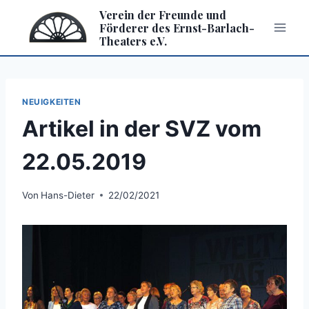
Zum
Verein der Freunde und
Inhalt
Förderer des Ernst-Barlach-
Theaters e.V.
springen
NEUIGKEITEN
Artikel in der SVZ vom
22.05.2019
Von
Hans-Dieter
22/02/2021