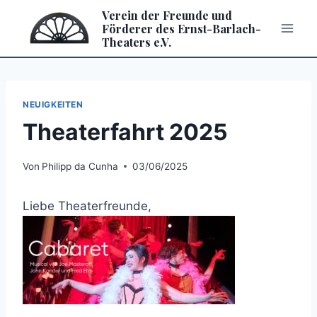
Zum
Verein der Freunde und
Inhalt
Förderer des Ernst-Barlach-
Theaters e.V.
springen
NEUIGKEITEN
Theaterfahrt 2025
Von
Philipp da Cunha
03/06/2025
Liebe Theaterfreunde,